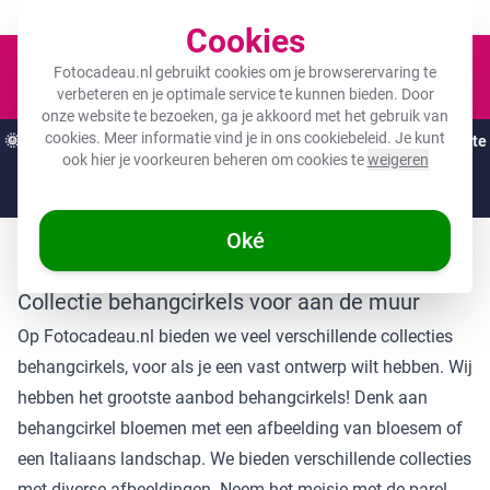
Een fotocadeau voor ieder budget!
Cookies
Winkel
Fotocadeau.nl gebruikt cookies om je browserervaring te
verbeteren en je optimale service te kunnen bieden. Door
onze website te bezoeken, ga je akkoord met het gebruik van
cookies. Meer informatie vind je in ons
cookiebeleid
. Je kunt
🌞
ZOMERDEALS:
De hoogste kortingen van het jaar op jouw favoriete
ook hier je voorkeuren beheren om cookies te
weigeren
cadeaus! 🌞
Nog maar 10 uur en 05:29
Oké
"
Collectie behangcirkels voor aan de muur
Op Fotocadeau.nl bieden we veel verschillende
collecties
behangcirkels
, voor als je een vast ontwerp wilt hebben. Wij
hebben het grootste aanbod behangcirkels! Denk aan
behangcirkel bloemen met een afbeelding van bloesem of
een Italiaans landschap. We bieden verschillende collecties
met diverse afbeeldingen. Neem het meisje met de parel,