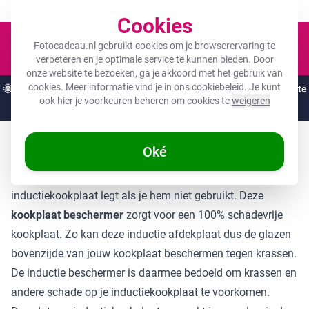
Een fotocadeau voor ieder budget!
Cookies
Winkel
Fotocadeau.nl gebruikt cookies om je browserervaring te
verbeteren en je optimale service te kunnen bieden. Door
onze website te bezoeken, ga je akkoord met het gebruik van
cookies. Meer informatie vind je in ons
cookiebeleid
. Je kunt
🌞
ZOMERDEALS:
De hoogste kortingen van het jaar op jouw favoriete
ook hier je voorkeuren beheren om cookies te
weigeren
cadeaus! 🌞
Oké
Wat is een inductie beschermer?
Een
inductie beschermer
is een beschermer die je op je
inductiekookplaat legt als je hem niet gebruikt. Deze
kookplaat beschermer
zorgt voor een 100% schadevrije
kookplaat. Zo kan deze inductie afdekplaat dus de glazen
bovenzijde van jouw kookplaat beschermen tegen krassen.
De inductie beschermer
is daarmee bedoeld om krassen en
andere schade op je inductiekookplaat te voorkomen.