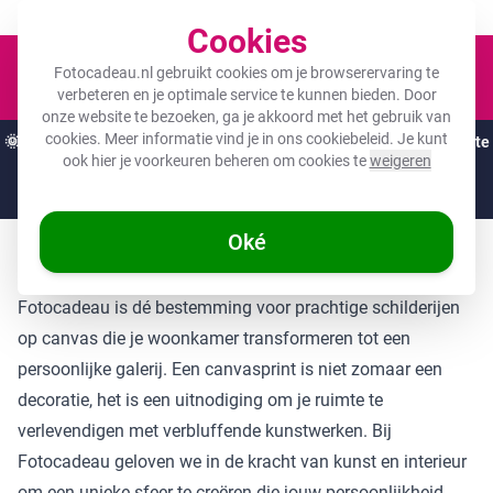
Een fotocadeau voor ieder budget!
Cookies
Winkel
Fotocadeau.nl gebruikt cookies om je browserervaring te
verbeteren en je optimale service te kunnen bieden. Door
onze website te bezoeken, ga je akkoord met het gebruik van
cookies. Meer informatie vind je in ons
cookiebeleid
. Je kunt
🌞
ZOMERDEALS:
De hoogste kortingen van het jaar op jouw favoriete
ook hier je voorkeuren beheren om cookies te
weigeren
cadeaus! 🌞
Nog
3 dagen
en
18
:
52
:
01
Oké
Canvas schilderijen
Fotocadeau is dé bestemming voor prachtige schilderijen
op canvas die je woonkamer transformeren tot een
persoonlijke galerij. Een canvasprint is niet zomaar een
decoratie, het is een uitnodiging om je ruimte te
verlevendigen met verbluffende kunstwerken. Bij
Fotocadeau geloven we in de kracht van kunst en interieur
om een unieke sfeer te creëren die jouw persoonlijkheid