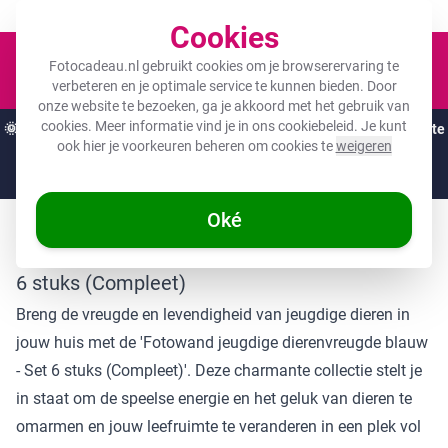
Een fotocadeau voor ieder budget!
Cookies
Winkel
Fotocadeau.nl gebruikt cookies om je browserervaring te
verbeteren en je optimale service te kunnen bieden. Door
onze website te bezoeken, ga je akkoord met het gebruik van
cookies. Meer informatie vind je in ons
cookiebeleid
. Je kunt
🌞
ZOMERDEALS:
De hoogste kortingen van het jaar op jouw favoriete
ook hier je voorkeuren beheren om cookies te
weigeren
cadeaus! 🌞
Nog
1 dag
en
11
:
16
:
18
Oké
Fotowand jeugdige dierenvreugde blauw - Set
6 stuks (Compleet)
Breng de vreugde en levendigheid van jeugdige dieren in
jouw huis met de 'Fotowand jeugdige dierenvreugde blauw
- Set 6 stuks (Compleet)'. Deze charmante collectie stelt je
in staat om de speelse energie en het geluk van dieren te
omarmen en jouw leefruimte te veranderen in een plek vol