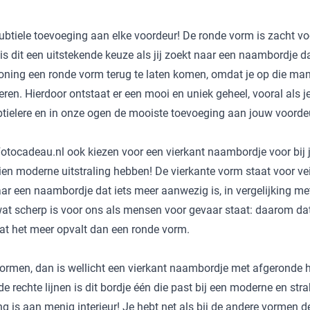
btiele toevoeging aan elke voordeur! De ronde vorm is zacht v
is dit een uitstekende keuze als jij zoekt naar een naambordje dat
woning een ronde vorm terug te laten komen, omdat je op die man
ren. Hierdoor ontstaat er een mooi en uniek geheel, vooral als je
tielere en in onze ogen de mooiste toevoeging aan jouw voorde
cadeau.nl ook kiezen voor een vierkant naambordje voor bij je 
en moderne uitstraling hebben! De vierkante vorm staat voor veiligh
aar een naambordje dat iets meer aanwezig is, in vergelijking 
 wat scherp is voor ons als mensen voor gevaar staat: daarom dat h
dat het meer opvalt dan een ronde vorm.
ormen, dan is wellicht een vierkant naambordje met afgeronde ho
 rechte lijnen is dit bordje één die past bij een moderne en str
g is aan menig interieur! Je hebt net als bij de andere vormen de