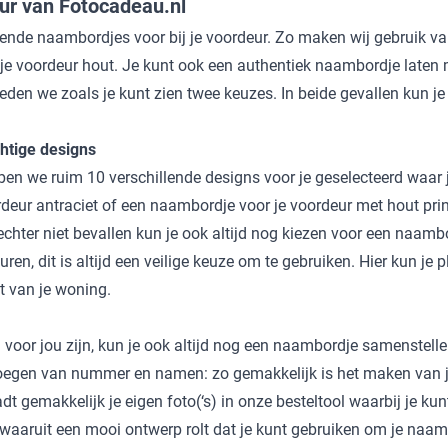
ur van Fotocadeau.nl
ende naambordjes voor bij je voordeur. Zo maken wij gebruik van 
 voordeur hout. Je kunt ook een authentiek naambordje laten
den we zoals je kunt zien twee keuzes. In beide gevallen kun je 
tige designs
we ruim 10 verschillende designs voor je geselecteerd waar jij 
deur antraciet
of een naambordje voor je voordeur met hout print 
hter niet bevallen kun je ook altijd nog kiezen voor een naambo
en, dit is altijd een veilige keuze om te gebruiken. Hier kun je 
t van je woning.
voor jou zijn, kun je ook altijd nog een naambordje samenstelle
oevoegen van nummer en namen: zo gemakkelijk is het maken van
t gemakkelijk je eigen foto(‘s) in onze besteltool waarbij je kunt
s, waaruit een mooi ontwerp rolt dat je kunt gebruiken om je naa