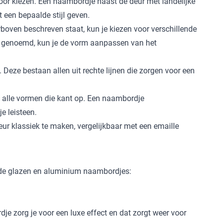
oor kiezen. Een naambordje naast de deur met landelijke
t een bepaalde stijl geven.
erboven beschreven staat, kun je kiezen voor verschillende
tijl genoemd, kun je de vorm aanpassen van het
eze bestaan allen uit rechte lijnen die zorgen voor een
n alle vormen die kant op. Een
naambordje
e leisteen
.
ur klassiek
te maken, vergelijkbaar met een emaille
p de glazen en aluminium naambordjes:
 zorg je voor een luxe effect en dat zorgt weer voor