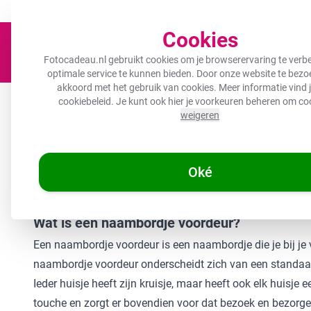
Een fotocadeau voor ieder budget!
Nu tot 50% korting!
Cookies
Fotocadeau.nl gebruikt cookies om je browserervaring te verbe
optimale service te kunnen bieden. Door onze website te bezoe
akkoord met het gebruik van cookies. Meer informatie vind j
Canvas
Inductiebeschermer
Wanddeco
Keuken
B
cookiebeleid
. Je kunt ook hier je voorkeuren beheren om co
weigeren
🌞
ZOMERDEALS:
De ho
Oké
/
Fotocadeau.nl
Naambordje voordeur
Wat is een naambordje voordeur?
Een naambordje voordeur is een naambordje die je bij je v
naambordje voordeur onderscheidt zich van een standaar
Ieder huisje heeft zijn kruisje, maar heeft ook elk huisj
touche en zorgt er bovendien voor dat bezoek en bezorger