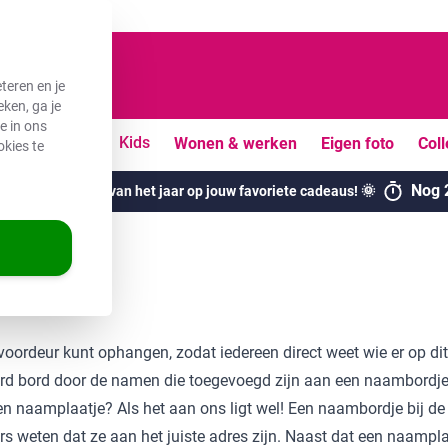
teren en je
ken, ga je
e in ons
uiten
Vrije tijd
Kids
Wonen & werken
Eigen foto
Coll
okies te
Nog
ogste kortingen van het jaar op jouw favoriete cadeaus! 🌞
oordeur kunt ophangen, zodat iedereen direct weet wie er op dit 
d bord door de namen die toegevoegd zijn aan een naambordje: h
e een naamplaatje? Als het aan ons ligt wel! Een naambordje bij d
s weten dat ze aan het juiste adres zijn. Naast dat een naamplaa