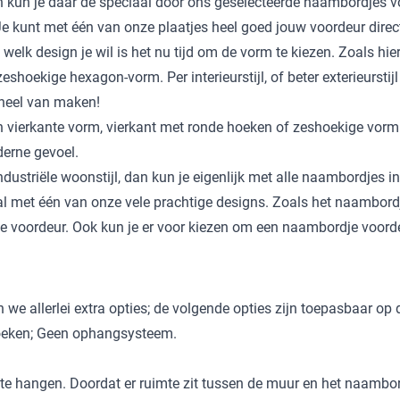
 kun je daar de speciaal door ons geselecteerde naambordjes v
l. Je kunt met één van onze plaatjes heel goed jouw voordeur direc
 welk design je wil is het nu tijd om de vorm te kiezen. Zoals hi
eshoekige hexagon-vorm. Per interieurstijl, of beter exterieurs
eheel van maken!
ierkante vorm, vierkant met ronde hoeken of zeshoekige vorm. D
derne gevoel.
dustriële woonstijl, dan kun je eigenlijk met alle naambordjes i
l met één van onze vele prachtige designs. Zoals het
naambordj
e voordeur. Ook kun je er voor kiezen om een
naambordje voorde
 we allerlei extra opties; de volgende opties zijn toepasbaar o
hoeken; Geen ophangsysteem.
hangen. Doordat er ruimte zit tussen de muur en het naambordje