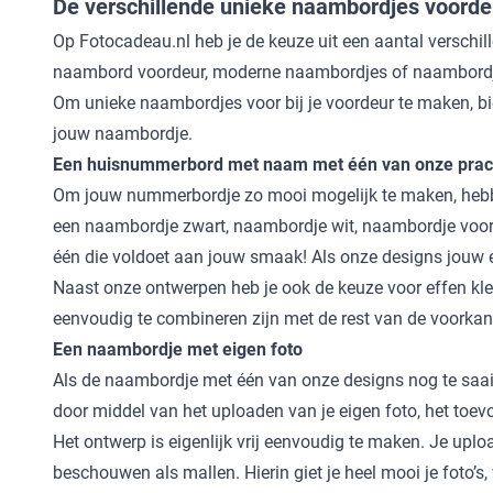
De verschillende unieke naambordjes voorde
Op Fotocadeau.nl heb je de keuze uit een aantal verschill
naambord voordeur, moderne naambordjes of naambordje
Om unieke naambordjes voor bij je voordeur te maken, bie
jouw naambordje.
Een huisnummerbord met naam met één van onze prach
Om jouw nummerbordje zo mooi mogelijk te maken, hebben 
een
naambordje zwart
,
naambordje wit
,
naambordje voor
één die voldoet aan jouw smaak! Als onze designs jouw ec
Naast onze ontwerpen heb je ook de keuze voor effen kleur
eenvoudig te combineren zijn met de rest van de voorkan
Een naambordje met eigen foto
Als de naambordje met één van onze designs nog te saai 
door middel van het uploaden van je eigen foto, het t
Het ontwerp is eigenlijk vrij eenvoudig te maken. Je upload
beschouwen als mallen. Hierin giet je heel mooi je foto’