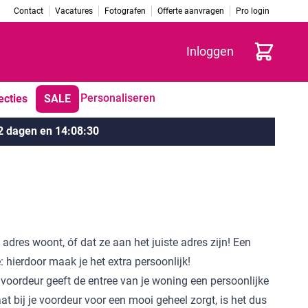
Contact
Vacatures
Fotografen
Offerte aanvragen
Pro login
Winkelwag
Inloggen
Personaliseren
ecties
SALE
2 dagen
en
14
:
08
:
29
adres woont, óf dat ze aan het juiste adres zijn! Een
ierdoor maak je het extra persoonlijk!
e voordeur geeft de entree van je woning een persoonlijke
t bij je voordeur voor een mooi geheel zorgt, is het dus