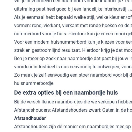
Wil je bijvoorbeeld een
naambord voordeur landelijk
? Dan
uitstraling past heel goed bij een landelijke interieurstij
Als je eenmaal hebt bepaald welke stijl, welke kleur en/of
vormen: rond, vierkant, vierkant met ronde hoeken en de z
nummerbord voor je huis. Hierdoor kun je er een mooi g
Voor een modern huisnummerbord kun je kiezen voor een v
strak en gestroomlijnd resultaat. Hierdoor krijg je dat mo
Ben je meer op zoek naar naambordje dat past bij jouw in
voordeur industrieel
is dus eenvoudig te ontwerpen, voora
Zo maak je zelf eenvoudig een stoer naambord voor bij d
huisnummerbordje.
De extra opties bij een naambordje huis
Bij de verschillende naambordjes die we verkopen hebben
Afstandshouders; Afstandshouders zwart; Gaten in de 
Afstandhouder
Afstandhouders zijn dé manier om naambordjes mee op te 