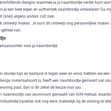
verschillende designs waarmee je je naambordje verder kunt aan
 je een heel eigen en authentiek naambordje ontwerpen! Ga maar 
t (snel) ergens anders zult zien.
k ontwerp maken. Je kunt dit ontwerp nog persoonlijker maken do
i geheel van.
dje
teriaalsoorten voor je naambordje:
en stootje kan en bestand is tegen weer en wind, hebben we een
 stevige materiaalsoort is, heeft een naambordje gemaakt van a
uw woning past, dan is dit zeker de keuze voor jou.
en naambordje van aluminium gemaakt van licht metaal, waardoo
industriële karakter ook nog eens makkelijk bij de woning te lat