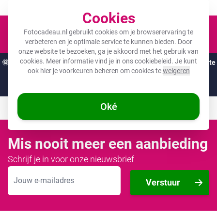
Een fotocadeau voor ieder budget!
Cookies
Winkel
Fotocadeau.nl gebruikt cookies om je browserervaring te
verbeteren en je optimale service te kunnen bieden. Door
onze website te bezoeken, ga je akkoord met het gebruik van
cookies. Meer informatie vind je in ons
cookiebeleid
. Je kunt
🌞
ZOMERDEALS:
De hoogste kortingen van het jaar op jouw favoriete
ook hier je voorkeuren beheren om cookies te
weigeren
cadeaus! 🌞
Nog maar 08 uur en 37:24
Oké
Mis nooit meer een aanbieding
Schrijf je in voor onze nieuwsbrief
E-mailadres
Verstuur