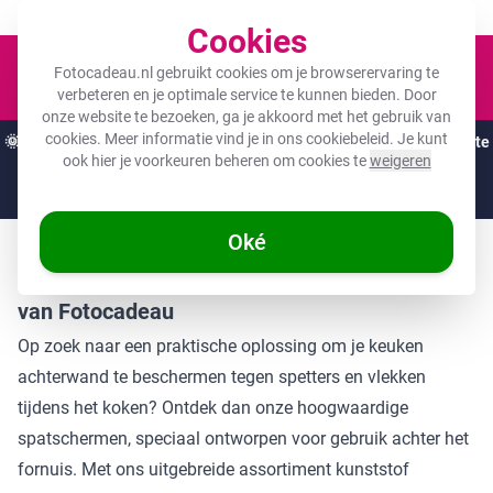
Een fotocadeau voor ieder budget!
Cookies
Winkel
Fotocadeau.nl gebruikt cookies om je browserervaring te
verbeteren en je optimale service te kunnen bieden. Door
onze website te bezoeken, ga je akkoord met het gebruik van
cookies. Meer informatie vind je in ons
cookiebeleid
. Je kunt
🌞
ZOMERDEALS:
De hoogste kortingen van het jaar op jouw favoriete
ook hier je voorkeuren beheren om cookies te
weigeren
cadeaus! 🌞
Nog
2 dagen
en
13
:
18
:
33
Oké
Bescherm je keukenmuur met een spatscherm
van Fotocadeau
Op zoek naar een praktische oplossing om je keuken
achterwand te beschermen tegen spetters en vlekken
tijdens het koken? Ontdek dan onze hoogwaardige
spatschermen, speciaal ontworpen voor gebruik achter het
fornuis. Met ons uitgebreide assortiment kunststof