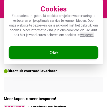
Cookies
Winkel
Fotocadeau.nl gebruikt cookies om je browserervaring te
verbeteren en je optimale service te kunnen bieden. Door
Tuinposter - Dorp - Zon - Kraampjes -
onze website te bezoeken, ga je akkoord met het gebruik van
cookies. Meer informatie vind je in ons
cookiebeleid
. Je kunt
Huizen
ook hier je voorkeuren beheren om cookies te
weigeren
Oké
🌞 ZOMERDEALS
Direct uit voorraad leverbaar
Meer kopen = meer besparen!
1 product? 40% korting!