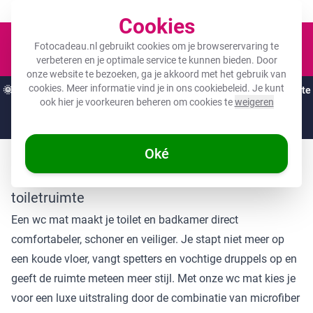
Een fotocadeau voor ieder budget!
Cookies
Winkel
Fotocadeau.nl gebruikt cookies om je browserervaring te
verbeteren en je optimale service te kunnen bieden. Door
onze website te bezoeken, ga je akkoord met het gebruik van
cookies. Meer informatie vind je in ons
cookiebeleid
. Je kunt
🌞
ZOMERDEALS:
De hoogste kortingen van het jaar op jouw favoriete
ook hier je voorkeuren beheren om cookies te
weigeren
cadeaus! 🌞
Nog
1 dag
en
05
:
35
:
22
Oké
Wc mat: de perfecte wc mat voor jouw
toiletruimte
Een wc mat maakt je toilet en badkamer direct
comfortabeler, schoner en veiliger. Je stapt niet meer op
een koude vloer, vangt spetters en vochtige druppels op en
geeft de ruimte meteen meer stijl. Met onze wc mat kies je
voor een luxe uitstraling door de combinatie van microfiber