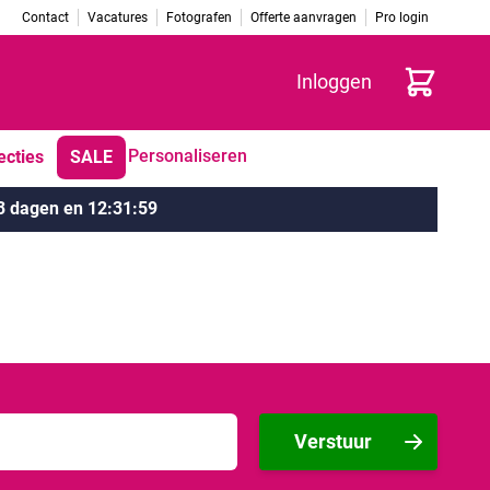
Contact
Vacatures
Fotografen
Offerte aanvragen
Pro login
Winkelwag
Inloggen
Personaliseren
ecties
SALE
3 dagen
en
12
:
31
:
59
Verstuur