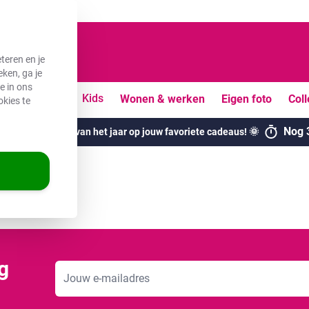
teren en je
ken, ga je
e in ons
uiten
Vrije tijd
Kids
Wonen & werken
Eigen foto
Coll
okies te
Nog
ogste kortingen van het jaar op jouw favoriete cadeaus! 🌞
g
E-mailadres