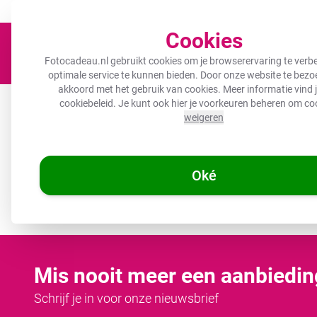
Een fotocadeau voor ieder budget!
Nu tot 50% korting!
Cookies
Fotocadeau.nl gebruikt cookies om je browserervaring te verbe
optimale service te kunnen bieden. Door onze website te bezoe
akkoord met het gebruik van cookies. Meer informatie vind j
Canvas
Inductiebeschermer
Wanddeco
Keuken
B
cookiebeleid
. Je kunt ook hier je voorkeuren beheren om co
weigeren
🌞
ZOMERDEALS:
De ho
Oké
/
/
Fotocadeau.nl
Canvas schilderij
Canvas schilderij Banksy
Mis nooit meer een aanbiedin
Schrijf je in voor onze nieuwsbrief