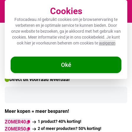
Cookies
Winkel
Fotocadeau.nl gebruikt cookies om je browserervaring te
verbeteren en je optimale service te kunnen bieden. Door
Fotocollage op canvas
onze website te bezoeken, ga je akkoord met het gebruik van
cookies. Meer informatie vind je in ons
cookiebeleid
. Je kunt
ook hier je voorkeuren beheren om cookies te
weigeren
🌞 ZOMERDEALS
Oké
Direct uit voorraad leverbaar
Meer kopen = meer besparen!
ZOMER40
1 product? 40% korting!
ZOMER50
2 of meer producten? 50% korting!