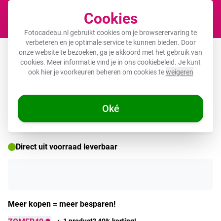
Cookies
Winkel
Fotocadeau.nl gebruikt cookies om je browserervaring te
verbeteren en je optimale service te kunnen bieden. Door
Tuinposter - Betoverende Waterval in
onze website te bezoeken, ga je akkoord met het gebruik van
cookies. Meer informatie vind je in ons
cookiebeleid
. Je kunt
de Tropen
ook hier je voorkeuren beheren om cookies te
weigeren
Oké
🌞 ZOMERDEALS
Direct uit voorraad leverbaar
Meer kopen = meer besparen!
1 product? 40% korting!