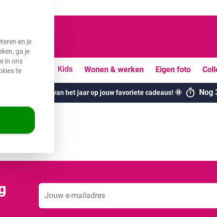
teren en je
ken, ga je
e in ons
uiten
Vrije tijd
Kids
Wonen & werken
Eigen foto
Coll
okies te
Nog
ogste kortingen van het jaar op jouw favoriete cadeaus! 🌞
g
E-mailadres