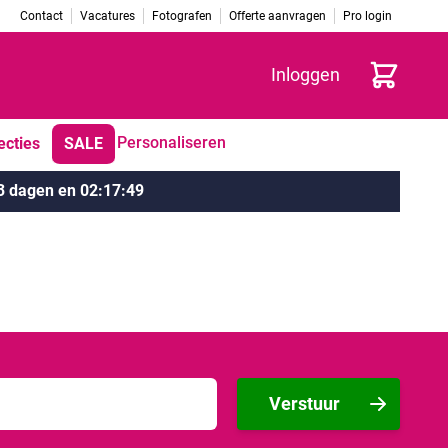
Contact
Vacatures
Fotografen
Offerte aanvragen
Pro login
Winkelwag
Inloggen
Personaliseren
ecties
SALE
3 dagen
en
02
:
17
:
49
Verstuur