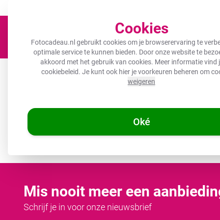
Een fotocadeau voor ieder budget!
Nu tot 50% korting!
Cookies
Fotocadeau.nl gebruikt cookies om je browserervaring te verbe
optimale service te kunnen bieden. Door onze website te bezoe
akkoord met het gebruik van cookies. Meer informatie vind j
Canvas
Inductiebeschermer
Wanddeco
Keuken
B
cookiebeleid
. Je kunt ook hier je voorkeuren beheren om co
weigeren
🌞
ZOMERDEALS:
De ho
Oké
/
Fotocadeau.nl
Tuinposter collecties
Mis nooit meer een aanbiedin
Schrijf je in voor onze nieuwsbrief