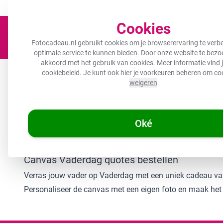
Een fotocadeau voor ieder budget!
Nu tot 50% korting!
Cookies
Fotocadeau.nl gebruikt cookies om je browserervaring te verbe
optimale service te kunnen bieden. Door onze website te bezoe
akkoord met het gebruik van cookies. Meer informatie vind j
Canvas
Inductiebeschermer
Wanddeco
Keuken
B
cookiebeleid
. Je kunt ook hier je voorkeuren beheren om co
weigeren
🌞
ZOMERDEALS:
De ho
Oké
/
/
Fotocadeau.nl
Canvas schilderij
Canvas schilderij Vaderda
Canvas Vaderdag quotes bestellen
Verras jouw vader op Vaderdag met een uniek cadeau van
Personaliseer de canvas met een eigen foto en maak het