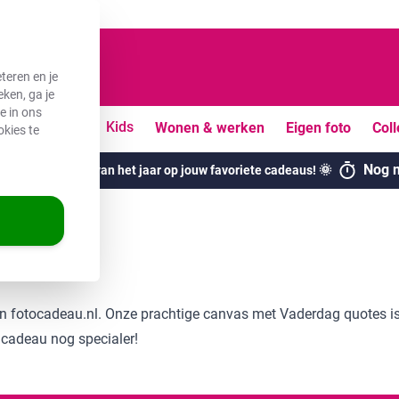
teren en je
ken, ga je
e in ons
uiten
Vrije tijd
Kids
Wonen & werken
Eigen foto
Coll
okies te
Nog m
ogste kortingen van het jaar op jouw favoriete cadeaus! 🌞
g quotes
 fotocadeau.nl. Onze prachtige canvas met Vaderdag quotes is
 cadeau nog specialer!