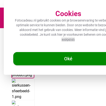
Een fotocadeau voor ieder budget!
Nu tot 50% korting!
Cookies
Fotocadeau.nl gebruikt cookies om je browserervaring te verbe
optimale service te kunnen bieden. Door onze website te bezoe
akkoord met het gebruik van cookies. Meer informatie vind j
Canvas
Inductiebeschermer
Wanddeco
Keuken
B
cookiebeleid
. Je kunt ook hier je voorkeuren beheren om co
weigeren
Oké
/
/
Fotocadeau.nl
Fotocadeaus
Kussen met foto