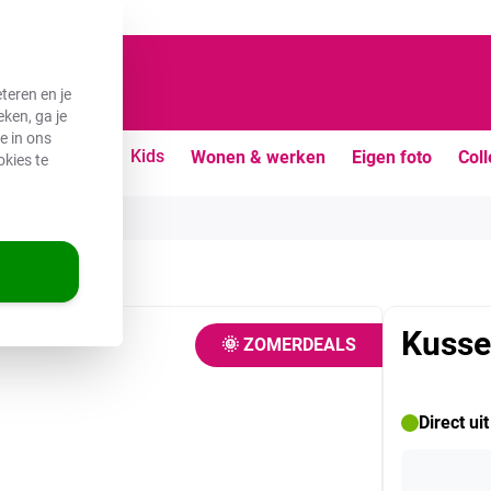
teren en je
ken, ga je
e in ons
uiten
Vrije tijd
Kids
Wonen & werken
Eigen foto
Coll
okies te
Kusse
🌞 ZOMERDEALS
Direct ui