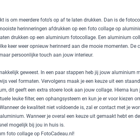
kt is om meerdere foto’s op af te laten drukken. Dan is de foto
w mooiste herinneringen afdrukken op een foto collage op alumin
te laten drukken op een aluminium fotocollage. Een aluminium col
elke keer weer opnieuw herinnerd aan die mooie momenten. De co
aar persoonlijke touch aan jouw interieur.
akkelijk geweest. In een paar stappen heb jij jouw aluminium 
nwijs veel formaten. Vervolgens maak je een keuze uit een staand
, dit geeft een extra stoere look aan jouw collage. Hierna kun j
tuele leuke filter, een ophangsysteem en kun je er voor kiezen om
 Wanneer de kwaliteit niet voldoende is, zal er contact met je w
 aluminium. Wanneer je overal een keuze uit gemaakt hebt en de
el mogelijk bij jou in huis is.
m foto collage op FotoCadeau.nl!