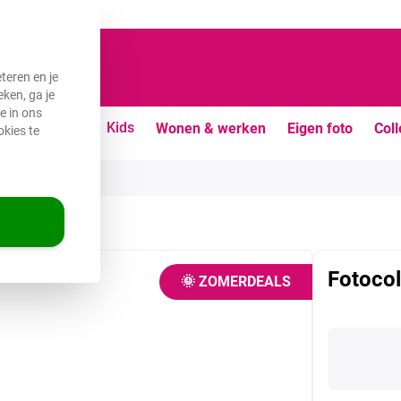
teren en je
ken, ga je
e in ons
uiten
Vrije tijd
Kids
Wonen & werken
Eigen foto
Coll
okies te
Fotocol
🌞 ZOMERDEALS