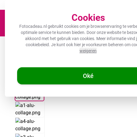
Een fotocadeau voor ieder budget!
Nu tot 50% korting!
Cookies
Fotocadeau.nl gebruikt cookies om je browserervaring te verbe
optimale service te kunnen bieden. Door onze website te bezoe
akkoord met het gebruik van cookies. Meer informatie vind j
Canvas
Inductiebeschermer
Wanddeco
Keuken
B
cookiebeleid
. Je kunt ook hier je voorkeuren beheren om co
weigeren
Oké
/
Fotocadeau.nl
Fotocollage op aluminium