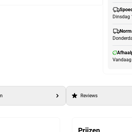
Spoed
Dinsdag 
Norma
Donderda
Afhaal
Vandaag 
en
Reviews
Prijzen