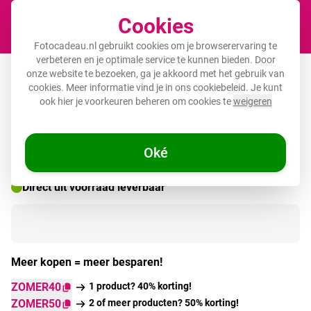
Cookies
Winkel
Fotocadeau.nl gebruikt cookies om je browserervaring te
verbeteren en je optimale service te kunnen bieden. Door
Foto in lijst - Home
onze website te bezoeken, ga je akkoord met het gebruik van
cookies. Meer informatie vind je in ons
cookiebeleid
. Je kunt
ook hier je voorkeuren beheren om cookies te
weigeren
🌞 ZOMERDEALS
Oké
Direct uit voorraad leverbaar
Meer kopen = meer besparen!
ZOMER40
1 product? 40% korting!
ZOMER50
2 of meer producten? 50% korting!