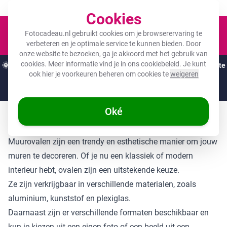
Een fotocadeau voor ieder budget!
Cookies
Winkel
Fotocadeau.nl gebruikt cookies om je browserervaring te
verbeteren en je optimale service te kunnen bieden. Door
onze website te bezoeken, ga je akkoord met het gebruik van
cookies. Meer informatie vind je in ons
cookiebeleid
. Je kunt
🌞
ZOMERDEALS:
De hoogste kortingen van het jaar op jouw favoriete
ook hier je voorkeuren beheren om cookies te
weigeren
cadeaus! 🌞
Nog
4 dagen
en
00
:
47
:
06
Oké
Muurovaal bestellen
Muurovalen zijn een trendy en esthetische manier om jouw
muren te decoreren. Of je nu een klassiek of modern
interieur hebt, ovalen zijn een uitstekende keuze.
Ze zijn verkrijgbaar in verschillende materialen, zoals
aluminium, kunststof en plexiglas.
Daarnaast zijn er verschillende formaten beschikbaar en
kun je kiezen uit een eigen foto of een beeld uit een