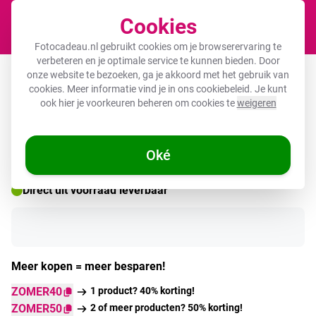
Cookies
Winkel
Fotocadeau.nl gebruikt cookies om je browserervaring te
verbeteren en je optimale service te kunnen bieden. Door
Muziek bordje
onze website te bezoeken, ga je akkoord met het gebruik van
cookies. Meer informatie vind je in ons
cookiebeleid
. Je kunt
ook hier je voorkeuren beheren om cookies te
weigeren
🌞 ZOMERDEALS
Oké
Direct uit voorraad leverbaar
Meer kopen = meer besparen!
ZOMER40
1 product? 40% korting!
ZOMER50
2 of meer producten? 50% korting!