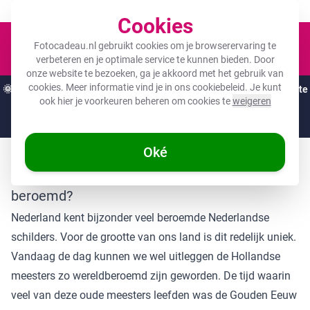
Een fotocadeau voor ieder budget!
Cookies
Winkel
Fotocadeau.nl gebruikt cookies om je browserervaring te
verbeteren en je optimale service te kunnen bieden. Door
onze website te bezoeken, ga je akkoord met het gebruik van
cookies. Meer informatie vind je in ons
cookiebeleid
. Je kunt
🌞
ZOMERDEALS:
De hoogste kortingen van het jaar op jouw favoriete
ook hier je voorkeuren beheren om cookies te
weigeren
cadeaus! 🌞
Nog
2 dagen
en
05
:
36
:
01
Oké
Waarom zijn Nederlandse schilders zo
beroemd?
Nederland kent bijzonder veel beroemde Nederlandse
schilders. Voor de grootte van ons land is dit redelijk uniek.
Vandaag de dag kunnen we wel uitleggen de Hollandse
meesters zo wereldberoemd zijn geworden. De tijd waarin
veel van deze oude meesters leefden was de Gouden Eeuw