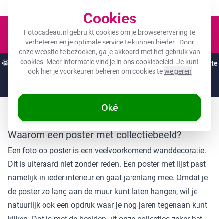
Een fotocadeau voor ieder budget!
Cookies
Winkel
Fotocadeau.nl gebruikt cookies om je browserervaring te
verbeteren en je optimale service te kunnen bieden. Door
onze website te bezoeken, ga je akkoord met het gebruik van
cookies. Meer informatie vind je in ons
cookiebeleid
. Je kunt
🌞
ZOMERDEALS:
De hoogste kortingen van het jaar op jouw favoriete
ook hier je voorkeuren beheren om cookies te
weigeren
cadeaus! 🌞
Nog
2 dagen
en
19
:
36
:
40
Oké
"
Waarom een poster met collectiebeeld?
Een foto op
poster
is een veelvoorkomend wanddecoratie.
Dit is uiteraard niet zonder reden. Een poster met lijst past
namelijk in ieder interieur en gaat jarenlang mee. Omdat je
de poster zo lang aan de muur kunt laten hangen, wil je
natuurlijk ook een opdruk waar je nog jaren tegenaan kunt
kijken. Dat is met de beelden uit onze collecties zeker het